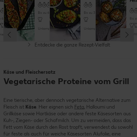
Feta-Füllung
Nektarinen
Kür
u 30 Minuten
Bis zu 60 Minuten
Mehr als 60 Minuten
Bis 
Unkompliziert
pliziert
Raffiniert
Raffi
Entdecke die ganze Rezept-Vielfalt
Vegan
Vegan
Käse und Fleischersatz
Vegetarische Proteine vom Grill
Eine tierische, aber dennoch vegetarische Alternative zum
Fleisch ist
Käse
. Hier eignen sich
Feta
, Halloumi und
Grillkäse sowie Hartkäse oder andere feste Käsesorten aus
Kuh-, Ziegen- oder Schafmilch. Um zu vermeiden, dass das
Fett vom Käse durch den Rost tropft, verwendest du sowohl
für feste als auch für weiche Käsesorten Alufolie, eine