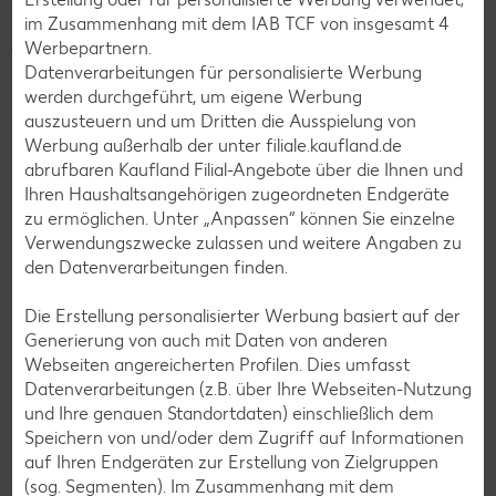
Gemüse- oder Nudelsalat bis zum beliebten Kartoffelsalat,
im Zusammenhang mit dem IAB TCF von insgesamt
4
je mehr Varianten es zur Auswahl gibt, desto besser. Der
Werbepartnern.
Salat muss nicht nur als Beilage gereicht werden, sondern
Datenverarbeitungen für personalisierte Werbung
kann, zumindest in Teilen, auch auf dem Rost landen:
werden durchgeführt, um eigene Werbung
Gegrillte Salatherzen mit Cherrytomaten und Aceto
auszusteuern und um Dritten die Ausspielung von
Balsamico sowie Salat von gegrilltem Spargel mit Kartoffeln
Werbung außerhalb der unter filiale.kaufland.de
und Mozzarella sind eine tolle warme Alternative zu
abrufbaren Kaufland Filial-Angebote über die Ihnen und
herkömmlichen Nudel-, Kartoffel- oder Blattsalaten und
Ihren Haushaltsangehörigen zugeordneten Endgeräte
ergänzen jede Sammlung an vegetarischen und veganen
zu ermöglichen. Unter „Anpassen“ können Sie einzelne
Grill-Rezepten.
Verwendungszwecke zulassen und weitere Angaben zu
den Datenverarbeitungen finden.
Möchtest du dir einen eigenen Salat zusammenstellen,
kannst du deiner Kreation mit einem veganen Dressing den
Die Erstellung personalisierter Werbung basiert auf der
gewissen Kick verleihen. Als Basis eignen sich
Pflanzenöle
Generierung von auch mit Daten von anderen
wie Olivenöl oder Sesamöl. Dazu passen zum Beispiel
Webseiten angereicherten Profilen. Dies umfasst
Limetten- oder Zitronensaft mit Tahini und Apfeldicksaft,
Datenverarbeitungen (z.B. über Ihre Webseiten-Nutzung
Senf oder verschiedene frische oder getrocknete Kräuter
und Ihre genauen Standortdaten) einschließlich dem
mit Balsamico- oder Fruchtessig. Für die Süße in Dressing
Speichern von und/oder dem Zugriff auf Informationen
und Soßen können Vegetarier auf Honig zurückgreifen,
auf Ihren Endgeräten zur Erstellung von Zielgruppen
Veganer nehmen stattdessen einfach Ahornsirup. Zum
(sog. Segmenten). Im Zusammenhang mit dem
Schluss Salz und Pfeffer nicht vergessen.