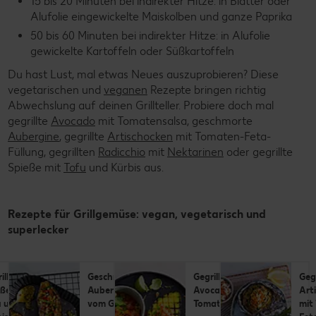
15 bis 20 Minuten bei indirekter Hitze: in Blätter oder
Alufolie eingewickelte Maiskolben und ganze Paprika
50 bis 60 Minuten bei indirekter Hitze: in Alufolie
gewickelte Kartoffeln oder Süßkartoffeln
Du hast Lust, mal etwas Neues auszuprobieren? Diese
vegetarischen und
veganen
Rezepte bringen richtig
Abwechslung auf deinen Grillteller. Probiere doch mal
gegrillte
Avocado
mit Tomatensalsa, geschmorte
Aubergine
, gegrillte
Artischocken
mit Tomaten-Feta-
Füllung, gegrillten
Radicchio
mit
Nektarinen
oder gegrillte
Spieße mit
Tofu
und Kürbis aus.
Rezepte für Grillgemüse: vegan, vegetarisch und
superlecker
illte
Gegrillte
Gegrillter
Gegr
cado mit
Artischocken
Radicchio vom
Spi
atensalsa
mit Tomaten-
Grill mit
Tof