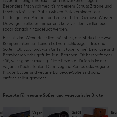
Öl,
Senf
,
Honig
,
Knoblauch
und Gewürzen einlegen.
Besonders frisch schmeckt’s mit einem Schuss Zitrone und
frischen
Kräutern
. Gut zu wissen: Salz verhindert das
Eindringen von Aromen und entzieht dem Gemüse Wasser.
Deswegen sollte es immer erst kurz vor dem Grillen oder
sogar danach hinzugefügt werden.
Eins ist klar: Wenn du grillen möchtest, darfst du diese zwei
Komponenten auf keinen Fall vernachlässigen: Brot und
Soßen. Ob Stockbrot vom Grill mit (oder ohne) Bergkäse und
Brombeeren oder gefüllte Mini-Brötchen. Ob herzhaft oder
süß, würzig oder rauchig. Diese Rezepte dürfen in keiner
veganen Küche fehlen. Denn vegane Remoulade, vegane
Kräuterbutter und vegane Barbecue-Soße sind ganz
einfach selbst gemacht.
Rezepte für vegane Soßen und vegetarische Brote
ckbrot
Vegane
Gefüllte Mini-
Bru