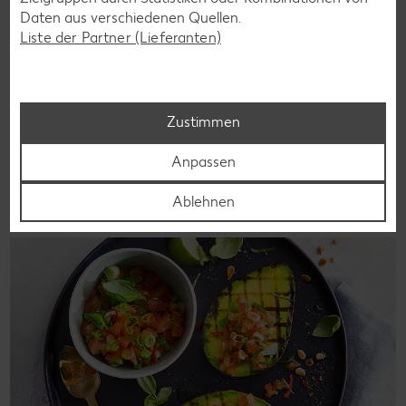
Daten aus verschiedenen Quellen.
Liste der Partner (Lieferanten)
Zurück zum Ernährungslexikon
Zustimmen
Das könnte dich auch
Anpassen
interessieren
Ablehnen