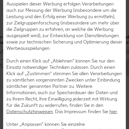
Ausspielen dieser Werbung erfolgen Verarbeitungen
auch zur Messung der Werbung (insbesondere um die
Leistung und den Erfolg einer Werbung zu ermitteln),
Rezepte für vegetarische und vegane Salate
zur Zielgruppenforschung (insbesondere um mehr über
die Zielgruppen zu erfahren, an welche die Werbung
ausgespielt wird), zur Entwicklung von Dienstleistungen
e-Bete-
Salat von
Melonensalat
Rad
sowie zur technischen Sicherung und Optimierung dieser
artoffelsalat
gegrilltem
mit Feta
Bro
Werbeausspielungen.
Spargel mit
Kartoffel und
Mozzarella
u 60 Minuten
Bis zu 30 Minuten
Bis 
Durch einen Klick auf „Ablehnen“ können Sie nur den
Einsatz notwendiger Techniken zulassen. Durch einen
Raffiniert
Klick auf „Zustimmen“ stimmen Sie allen Verarbeitungen
Unkompliziert
Unko
Bis zu 60 Minuten
zu sämtlichen vorgenannten Zwecken unter Einbindung
sämtlicher genannten Partner zu. Weitere
Raffiniert
Informationen, auch zur Speicherdauer der Daten und
zu Ihrem Recht, Ihre Einwilligung jederzeit mit Wirkung
Entdecke die ganze Rezept-Vielfalt
für die Zukunft zu widerrufen, finden Sie in den
Vegan
Datenschutzhinweisen
. Das Impressum finden Sie
hier.
Unter „Anpassen“ können Sie einzelne