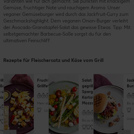
Varianten wie für dich gemacht. Sie punkten mit knackigem
Gemüse, fruchtiger Note und rauchigem Aroma. Unser
veganer Gemüseburger wird durch das Jackfruit-Curry zum
Geschmackshighlight. Dem veganen Onion-Burger verleiht
der Avocado-Granatapfel-Salat das gewisse Etwas. Tipp: Mit
selbstgemachter Barbecue-Soße sorgst du für den
ultimativen Feinschliff.
Rezepte für Fleischersatz und Käse vom Grill
illte
Fruchtiger
Salat von
Jack
ße mit
Grillfeta
gegrilltem
Bur
u und
Spargel mit
is
Kartoffel und
Mozzarella
Mehr als 60 Minuten
Bis 
Unkompliziert
u 60 Minuten
Unko
Bis zu 60 Minuten
niert