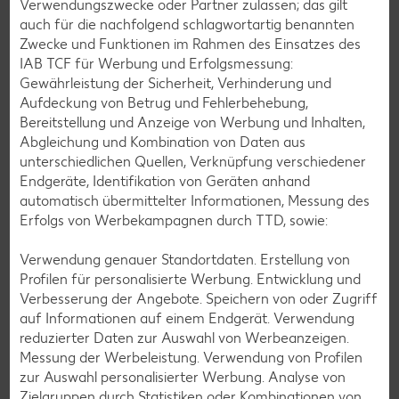
Verwendungszwecke oder Partner zulassen; das gilt
auch für die nachfolgend schlagwortartig benannten
Zwecke und Funktionen im Rahmen des Einsatzes des
IAB TCF für Werbung und Erfolgsmessung:
Gewährleistung der Sicherheit, Verhinderung und
Aufdeckung von Betrug und Fehlerbehebung,
Bereitstellung und Anzeige von Werbung und Inhalten,
Abgleichung und Kombination von Daten aus
unterschiedlichen Quellen, Verknüpfung verschiedener
Endgeräte, Identifikation von Geräten anhand
automatisch übermittelter Informationen, Messung des
Erfolgs von Werbekampagnen durch TTD, sowie:
K-PLANT BASED: vegan genießen
Verwendung genauer Standortdaten. Erstellung von
Unser großes Eigenmarkensortiment an veganen
Profilen für personalisierte Werbung. Entwicklung und
Produkten macht es dir ganz einfach, rein pflanzlich zu
Verbesserung der Angebote. Speichern von oder Zugriff
genießen – und das zum günstigen Preis.
auf Informationen auf einem Endgerät. Verwendung
reduzierter Daten zur Auswahl von Werbeanzeigen.
Zu K-PLANT BASED
Messung der Werbeleistung. Verwendung von Profilen
zur Auswahl personalisierter Werbung. Analyse von
Zielgruppen durch Statistiken oder Kombinationen von