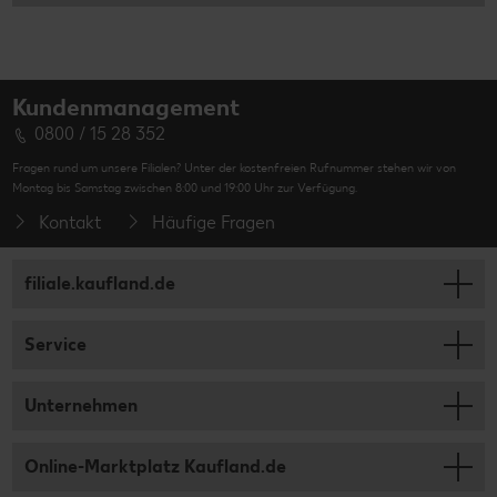
Kundenmanagement
0800 / 15 28 352
Fragen rund um unsere Filialen? Unter der kostenfreien Rufnummer stehen wir von
Montag bis Samstag zwischen 8:00 und 19:00 Uhr zur Verfügung.
Kontakt
Häufige Fragen
filiale.kaufland.de
Service
Unternehmen
Online-Marktplatz Kaufland.de