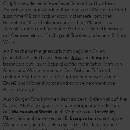
Grillpfanne oder eine feuerfeste Schale. Läuft dir beim
Anblick von schmelzendem Käse auch das Wasser im Mund
zusammen? Dann probier doch mal unsere köstlichen
Rezepte mit Käse: Halloumi vom Grill mit Möhren- und
Zucchinistreifen und fruchtiger Grillfeta – einmal klassisch
mit Gemüse, einmal fruchtig mit Trauben und einem Schuss
Wein.
Als Fleischersatz eignen sich zum
veganen
Grillen
pflanzliche Produkte wie
Seitan
,
Tofu
und
Tempeh
besonders gut – zum Beispiel deftig mariniert in Form von
Steak- und Würstchenersatz. Das Gute an Tofu und
anderen Ersatzprodukten: Sie liefern neben wertvollem
Eiweiß auch Kohlenhydrate und damit eine ordentliche
Portion Energie.
Auch Burger-Fans kommen deshalb beim Grillen voll auf ihre
Kosten. Als Patty eignen sich neben
Soja
und Produkten
auf
Weizeneiweißbasis
auch Varianten aus
Jackfruit
,
Pilzen, Sonnenblumenkernen,
Erbsenprotein
oder Lupinen.
Wenn du Veganer bist, dann sind diese beiden veganen