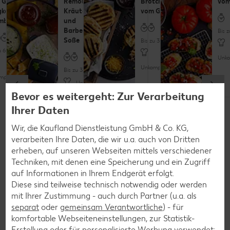
Grill mit
Remoulade,
Brötchen
vom 
gkäse und
Kräuterbutter
vom Grill
mbeeren
und
Barbecue-
Bis 
Soße
Bis zu 30 Minuten
u 60 Minuten
Unko
Unkompliziert
Bis zu 30 Minuten
pliziert
Unkompliziert
Bevor es weitergeht: Zur Verarbeitung
Entdecke die ganze Rezept-Vielfalt
Ihrer Daten
Vegan
Vegan
Wir, die Kaufland Dienstleistung GmbH & Co. KG,
verarbeiten Ihre Daten, die wir u.a. auch von Dritten
Salate
erheben, auf unseren Webseiten mittels verschiedener
Die perfekten Salate für jeden
Techniken, mit denen eine Speicherung und ein Zugriff
auf Informationen in Ihrem Endgerät erfolgt.
Grillabend
Diese sind teilweise technisch notwendig oder werden
mit Ihrer Zustimmung - auch durch Partner (u.a. als
separat
oder
gemeinsam Verantwortliche
) - für
Und zu guter Letzt: Was darf beim Grillen natürlich nicht
komfortable Webseiteneinstellungen, zur Statistik-
fehlen? Na klar, der
Salat
. Von grünen Blattsalaten,
Erstellung oder für personalisierte Werbung verwendet;