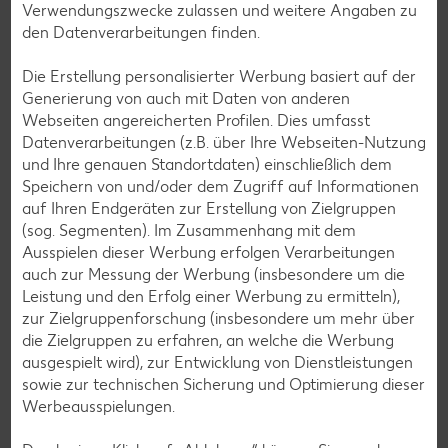
Verwendungszwecke zulassen und weitere Angaben zu
den Datenverarbeitungen finden.
Zwei weitere österliche Bastelideen
Die Erstellung personalisierter Werbung basiert auf der
Erstelle eine individuelle Einladungskarte für das Osterfest
Generierung von auch mit Daten von anderen
oder lasse Kresse in der Eierschale wachsen.
Webseiten angereicherten Profilen. Dies umfasst
Datenverarbeitungen (z.B. über Ihre Webseiten-Nutzung
und Ihre genauen Standortdaten) einschließlich dem
Speichern von und/oder dem Zugriff auf Informationen
auf Ihren Endgeräten zur Erstellung von Zielgruppen
(sog. Segmenten). Im Zusammenhang mit dem
Ausspielen dieser Werbung erfolgen Verarbeitungen
auch zur Messung der Werbung (insbesondere um die
Leistung und den Erfolg einer Werbung zu ermitteln),
zur Zielgruppenforschung (insbesondere um mehr über
die Zielgruppen zu erfahren, an welche die Werbung
ausgespielt wird), zur Entwicklung von Dienstleistungen
sowie zur technischen Sicherung und Optimierung dieser
Werbeausspielungen.
Osterkarte basteln