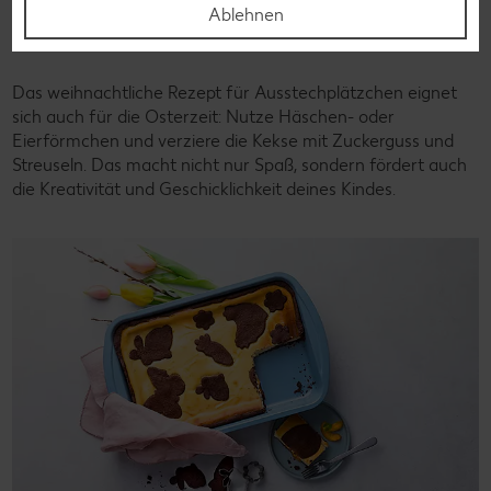
Ablehnen
Kindern
Das weihnachtliche Rezept für Ausstechplätzchen eignet
sich auch für die Osterzeit: Nutze Häschen- oder
Eierförmchen und verziere die Kekse mit Zuckerguss und
Streuseln. Das macht nicht nur Spaß, sondern fördert auch
die Kreativität und Geschicklichkeit deines Kindes.