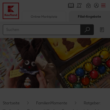
Online-Marktplatz
Filial-Angebote
Springe zu
Hauptinhalt
Footer
Schwebender Seitenbereich
Startseite
FamilienMomente
Ratgeber: