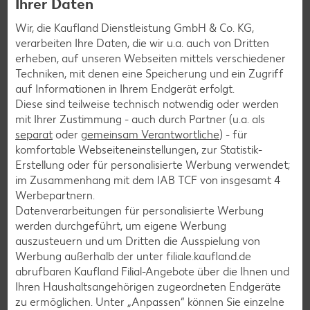
Ihrer Daten
zusammenbinden, dass über dem Ei ein Gesicht und
Wir, die Kaufland Dienstleistung GmbH & Co. KG,
zwei Ohren entstehen.
verarbeiten Ihre Daten, die wir u.a. auch von Dritten
Die Wackelaugen und die Nase aus rotem Stoff mit ein
erheben, auf unseren Webseiten mittels verschiedener
paar einfachen Stichen auf dem Handtuch befestigen.
Techniken, mit denen eine Speicherung und ein Zugriff
Dem Hasen ein Schleifchen mit einem Geschenketikett
auf Informationen in Ihrem Endgerät erfolgt.
um den Hals binden.
Diese sind teilweise technisch notwendig oder werden
mit Ihrer Zustimmung - auch durch Partner (u.a. als
separat
oder
gemeinsam Verantwortliche
) - für
Hasentuch-Bastelanleitung mit Bildern als Download
komfortable Webseiteneinstellungen, zur Statistik-
Erstellung oder für personalisierte Werbung verwendet;
im Zusammenhang mit dem IAB TCF von insgesamt
4
FamilienMomente – Handtuch-Osterhase
Werbepartnern.
(0.7 MB)
Datenverarbeitungen für personalisierte Werbung
werden durchgeführt, um eigene Werbung
Hier herunterladen
auszusteuern und um Dritten die Ausspielung von
Werbung außerhalb der unter filiale.kaufland.de
abrufbaren Kaufland Filial-Angebote über die Ihnen und
Ihren Haushaltsangehörigen zugeordneten Endgeräte
zu ermöglichen. Unter „Anpassen“ können Sie einzelne