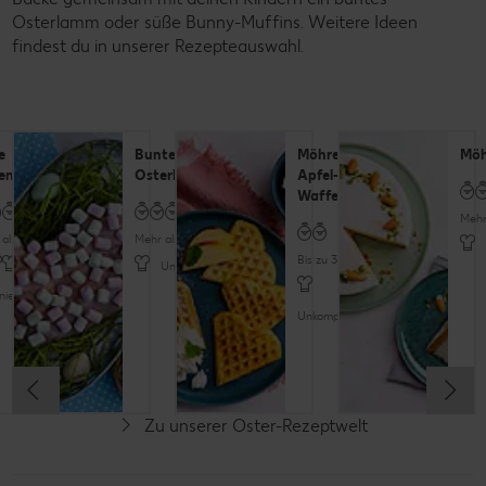
Osterlamm oder süße Bunny-Muffins. Weitere Ideen
findest du in unserer Rezepteauswahl.
e
Buntes
Möhren-
Möh
enkekse
Osterlamm
Apfel-
Waffeln
Mehr
als 60 Minuten
Mehr als 60 Minuten
Bis zu 30 Minuten
Unkompliziert
niert
Unkompliziert
Zu unserer Oster-Rezeptwelt