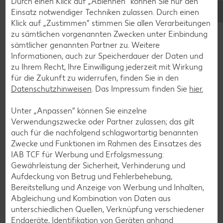
Durch einen Klick auf „Ablehnen“ können Sie nur den
Zum klassischen Osterbrunch kommt oft die ganze Familie
Einsatz notwendiger Techniken zulassen. Durch einen
zusammen. Bastele kleine Tischkärtchen gemeinsam mit
Klick auf „Zustimmen“ stimmen Sie allen Verarbeitungen
deinem Sonnenschein. Kleinere Kinder verzieren die Karten
zu sämtlichen vorgenannten Zwecken unter Einbindung
mit einem Abdruck der Hände. Größere Kinder können die
sämtlicher genannten Partner zu. Weitere
Kärtchen schon selbst verzieren, ausschneiden oder den
Informationen, auch zur Speicherdauer der Daten und
Namen des Gastes aufschreiben. Mit ein bisschen
zu Ihrem Recht, Ihre Einwilligung jederzeit mit Wirkung
Kreativität, Fingermalfarben, Pinsel und bunten Stiften
für die Zukunft zu widerrufen, finden Sie in den
werden aus einfachen Hand- und Fingerabdrücken die
Datenschutzhinweisen
. Das Impressum finden Sie
hier.
schönsten Ostermotive. Wie wäre es mit einem Hasen für
Papa, einem Blumenstrauß für Oma oder einer Henne für
Unter „Anpassen“ können Sie einzelne
Opa? Die kleinen Küken entstehen aus einzelnen
Verwendungszwecke oder Partner zulassen; das gilt
Fingerabdrücken.
auch für die nachfolgend schlagwortartig benannten
Zwecke und Funktionen im Rahmen des Einsatzes des
IAB TCF für Werbung und Erfolgsmessung:
Gewährleistung der Sicherheit, Verhinderung und
Aufdeckung von Betrug und Fehlerbehebung,
Bereitstellung und Anzeige von Werbung und Inhalten,
Abgleichung und Kombination von Daten aus
unterschiedlichen Quellen, Verknüpfung verschiedener
Endgeräte, Identifikation von Geräten anhand