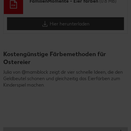
FamilienMomente – Eier färben
(0.8 MB)
Hier herunterladen
Kostengünstige Färbemethoden für
Ostereier
Julia von @mamiblock zeigt dir vier schnelle Ideen, die den
Geldbeutel schonen und gleichzeitig das Eierfärben zum
Kinderspiel machen.