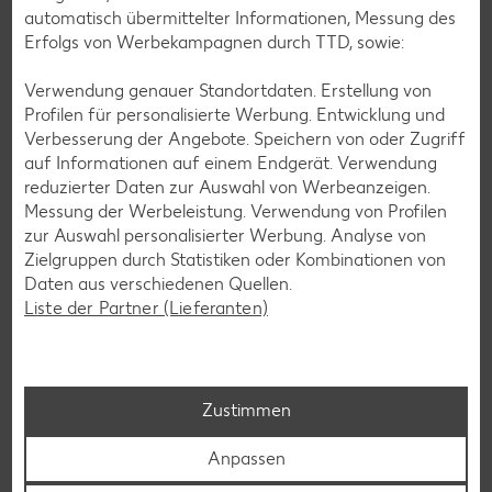
automatisch übermittelter Informationen, Messung des
Erfolgs von Werbekampagnen durch TTD, sowie:
Verwendung genauer Standortdaten. Erstellung von
Profilen für personalisierte Werbung. Entwicklung und
Verbesserung der Angebote. Speichern von oder Zugriff
Kresse-Eier
auf Informationen auf einem Endgerät. Verwendung
reduzierter Daten zur Auswahl von Werbeanzeigen.
Halbiere für die Kresse-Eier ein leeres Hühnerei, säubere es
Messung der Werbeleistung. Verwendung von Profilen
und bemale es nach Lust und Laune. Danach füllst du es
zur Auswahl personalisierter Werbung. Analyse von
mit Erde, feuchtest sie an und streust Kressesamen darauf.
Zielgruppen durch Statistiken oder Kombinationen von
Drücke diese leicht an und stelle das Ei an einen warmen,
Daten aus verschiedenen Quellen.
hellen Ort wie dem Fensterbrett. Halte die Erde feucht.
Liste der Partner (Lieferanten)
Dein Kind wird jeden Tag nachschauen, ob die Samen schon
keimen.
Zustimmen
Backen
Anpassen
Kreatives Osterbacken mit