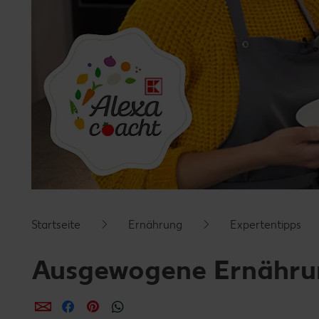
Startseite
Ernährung
Expertentipps
Ausgewogene Ernährun
per E-Mail teilen
per Facebook teilen
per Pinterest teilen
per WhatsApp teilen