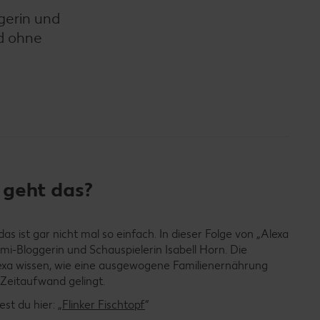
gerin und
nd ohne
 geht das?
as ist gar nicht mal so einfach. In dieser Folge von „Alexa
ami-Bloggerin und Schauspielerin Isabell Horn. Die
xa wissen, wie eine ausgewogene Familienernährung
Zeitaufwand gelingt.
st du hier: „
Flinker Fischtopf
“