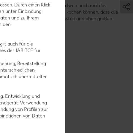
assen. Durch einen Klick
e Besseresserin” greift Dr. Alexa Iwan noch mal das
en unter Einbindung
uf. Sie verrät darin, wie Eltern kochen können, dass alle
Daten und zu Ihrem
h auf ihre Kosten kommen – stressfrei und ohne großen
in den
ilt auch für die
es des IAB TCF für
ebung, Bereitstellung
nterschiedlichen
omatisch übermittelter
ng. Entwicklung und
 Endgerät. Verwendung
ndung von Profilen zur
mbinationen von Daten