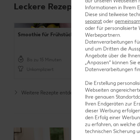
auf unseren Webseiten m
Leckere Rezepte für die ganze 
Informationen in Ihrem E
Diese sind teilweise tec
separat
oder
gemeinsam 
oder für personalisier
Smoothie für Frühstücksmuffel
Obstsala
Werbepartnern.
Datenverarbeitungen fü
und um Dritten die Aussp
Angebote über die Ihne
Bis zu 15 Minuten
Bis
„Anpassen“ können Sie 
Datenverarbeitungen fi
Unkompliziert
Unkomp
Die Erstellung personal
Webseiten angereicherte
Weitere Rezepte entdecken
Ihre genauen Standortda
Ihren Endgeräten zur Er
dieser Werbung erfolge
den Erfolg einer Werbun
zu erfahren, an welche d
technischen Sicherung 