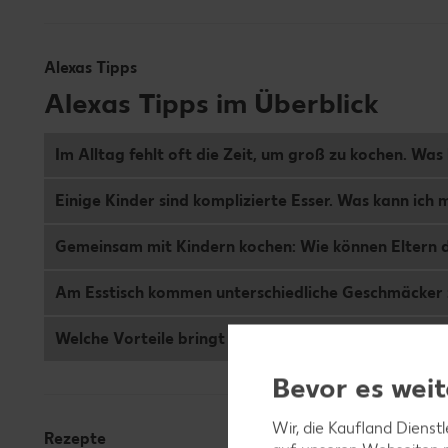
Alexas Tipps
Alexas Tipps im Überblick
Im Alltag fehlt oft die Zeit, um groß zu kochen. Was
Einige Kinder sind komplizierte Esser. Was kann ich
Gemeinsam mit Kindern kochen: Wie können Eltern d
Am Esstisch kommen unterschiedliche Geschmäcker 
Welche Vorteile bringt das Einnehmen gemeinsamer 
Bevor es weit
Wir, die Kaufland Dienst
Rezepte