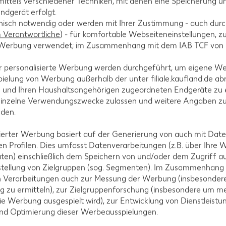
ittels verschiedener Techniken, mit denen eine Speicherung un
Familie
ndgerät erfolgt.
hnisch notwendig oder werden mit Ihrer Zustimmung - auch durch
Verantwortliche
) - für komfortable Webseiteneinstellungen, zur
te Werbung verwendet; im Zusammenhang mit dem IAB TCF von
t mit Knuspertopping
Nudeln mit Lavasoße
r personalisierte Werbung werden durchgeführt, um eigene W
ielung von Werbung außerhalb der unter filiale.kaufland.de abr
n und Ihren Haushaltsangehörigen zugeordneten Endgeräte zu 
 zu 30 Minuten
Bis zu 30 Minuten
einzelne Verwendungszwecke zulassen und weitere Angaben z
nden.
liziert
Unkompliziert
isierter Werbung basiert auf der Generierung von auch mit Dat
n Profilen. Dies umfasst Datenverarbeitungen (z.B. über Ihre
ten) einschließlich dem Speichern von und/oder dem Zugriff a
stellung von Zielgruppen (sog. Segmenten). Im Zusammenhang
n Verarbeitungen auch zur Messung der Werbung (insbesondere
g zu ermitteln), zur Zielgruppenforschung (insbesondere um me
ie Werbung ausgespielt wird), zur Entwicklung von Dienstleistu
Fünf Tipps für 
und Optimierung dieser Werbeausspielungen.