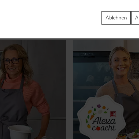
Ablehnen
A
eren