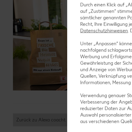
Durch einen Klick auf „A
auf „Zustimmen“ stimme
sämtlicher genannten Pa
Recht, Ihre Einwilligung 
Datenschutzhinweisen
.
Unter „Anpassen“ können
nachfolgend schlagwort
Werbung und Erfolgsme
Gewährleistung der Sich
und Anzeige von Werbun
Quellen, Verknüpfung ve
Informationen, Messung
Verwendung genauer Stan
Verbesserung der Angeb
reduzierter Daten zur A
Auswahl personalisierte
Zurück zu Alexa coacht
aus verschiedenen Quel