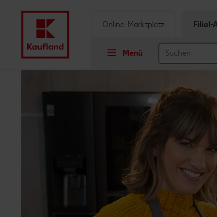
Online-Marktplatz
Filial
Menü
Springe zu
Hauptinhalt
Footer
Schwebender Seitenbereich