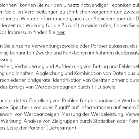
blehnen“ können Sie nur den Einsatz notwendiger Techniken zul
In ihrer Kaufland-Kolumne „Di
n Sie allen Verarbeitungen zu sämtlichen vorgenannten Zweck
Thema Kochen für die Familie a
rtner zu. Weitere Informationen, auch zur Speicherdauer der 
Familienmitglieder kulinarisc
jederzeit mit Wirkung für die Zukunft zu widerrufen, finden Sie 
Zeitaufwand.
 Das Impressum finden Sie
hier.
Weitere Tipps entdecken
 Sie einzelne Verwendungszwecke oder Partner zulassen; das g
artig benannten Zwecke und Funktionen im Rahmen des Einsatz
ssung:
erheit, Verhinderung und Aufdeckung von Betrug und Fehlerbeh
g und Inhalten, Abgleichung und Kombination von Daten aus u
rschiedener Endgeräte, Identifikation von Geräten anhand aut
 des Erfolgs von Werbekampagnen durch TTD, sowie:
dortdaten. Erstellung von Profilen für personalisierte Werbu
ote. Speichern von oder Zugriff auf Informationen auf einem
uswahl von Werbeanzeigen. Messung der Werbeleistung. Verwe
r Werbung. Analyse von Zielgruppen durch Statistiken oder Ko
len.
Liste der Partner (Lieferanten)