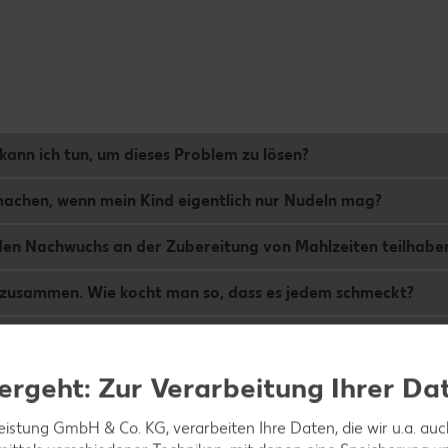
 kann ich tun, um dieses Problem zu lösen?
 machen, wenn mein Kind eigentlich nur Nudeln mag?
en Nachwuchs an der Zubereitung von Mahlzeiten teilhaben
zusammen. Wie kocht man so, dass es jedem schmeckt?
Mahlzeiten mit sich?
ergeht: Zur Verarbeitung Ihrer Da
leistung GmbH & Co. KG, verarbeiten Ihre Daten, die wir u.a. au