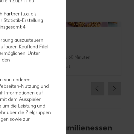
d ein Zugriff auf
 Partner (u.a. als
 Statistik-Erstellung
 insgesamt
4
Müsliecken
erbung auszusteuern
ufbaren Kaufland Filial-
ermöglichen. Unter
Bis zu 60 Minuten
u den
Unkompliziert
en von anderen
 Webseiten-Nutzung und
uf Informationen auf
 mit dem Ausspielen
 um die Leistung und
hr über die Zielgruppen
ngen sowie zur
ein entspanntes Familienessen